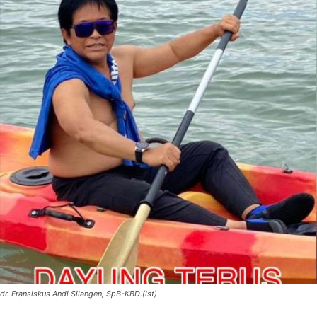
dr. Fransiskus Andi Silangen, SpB-KBD.(ist)