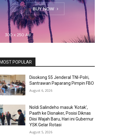
MOST POPULAR
Disokong 55 Jenderal TNI-Polri,
Santrawan Paparang Pimpin FBO
August 6, 2026
Noldi Salindeho masuk ‘Kotak’,
Paath ke Disnaker, Posisi Diknas
Diisi Wajah Baru, Hari ini Gubernur
YSK Gelar Rotasi
August 5, 2026