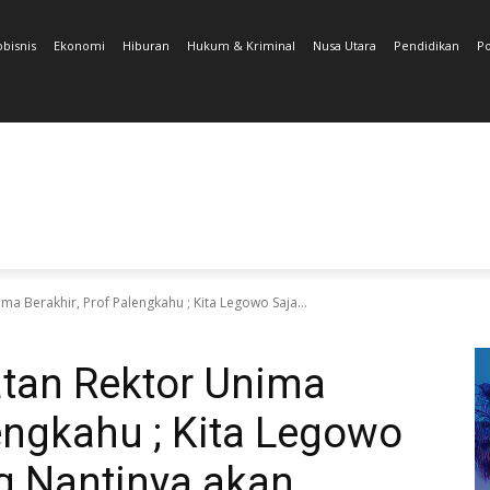
obisnis
Ekonomi
Hiburan
Hukum & Kriminal
Nusa Utara
Pendidikan
Po
ma Berakhir, Prof Palengkahu ; Kita Legowo Saja...
tan Rektor Unima
lengkahu ; Kita Legowo
ng Nantinya akan