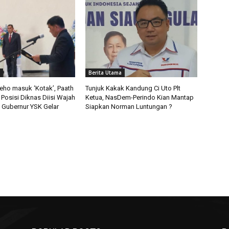
Berita Utama
deho masuk ‘Kotak’, Paath
Tunjuk Kakak Kandung Ci Uto Plt
 Posisi Diknas Diisi Wajah
Ketua, NasDem-Perindo Kian Mantap
ni Gubernur YSK Gelar
Siapkan Norman Luntungan ?