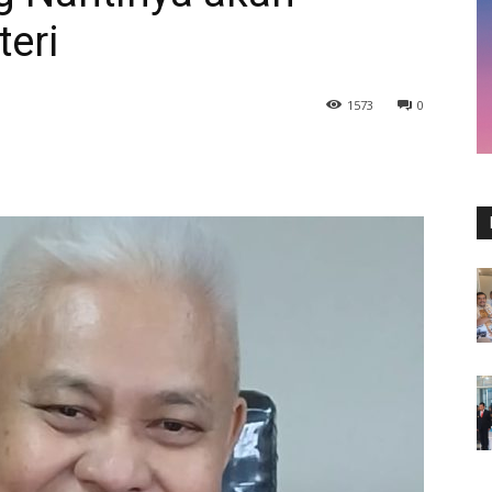
eri
1573
0