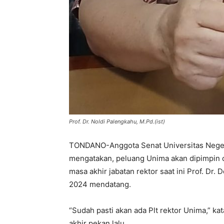
Prof. Dr. Noldi Palengkahu, M.Pd.(ist)
TONDANO-Anggota Senat Universitas Negeri
mengatakan, peluang Unima akan dipimpin ol
masa akhir jabatan rektor saat ini Prof. Dr
2024 mendatang.
“Sudah pasti akan ada Plt rektor Unima,” k
akhir pekan lalu.