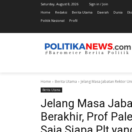
Saturday, August 8, 2026
Sign in / Join
Home
Redaksi
Berita Utama
Daerah
Dunia
Ek
Politik Nasional
Profil
Home
Berita Utama
Jelang Masa Jabatan Rektor Uni
Berita Utama
Jelang Masa Jaba
Berakhir, Prof Pa
Saja Siapa Plt ya