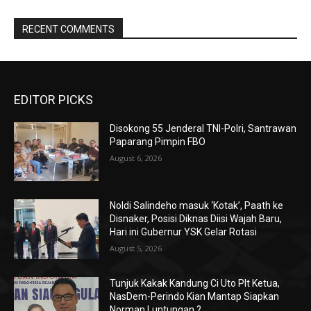
RECENT COMMENTS
EDITOR PICKS
Disokong 55 Jenderal TNI-Polri, Santrawan
Paparang Pimpin FBO
August 6, 2026
Noldi Salindeho masuk ‘Kotak’, Paath ke
Disnaker, Posisi Diknas Diisi Wajah Baru,
Hari ini Gubernur YSK Gelar Rotasi
August 5, 2026
Tunjuk Kakak Kandung Ci Uto Plt Ketua,
NasDem-Perindo Kian Mantap Siapkan
Norman Luntungan ?