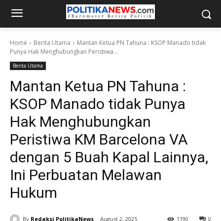
Home
Berita Utama
Mantan Ketua PN Tahuna : KSOP Manado tidak
Punya Hak Menghubungkan Peristiwa...
Berita Utama
Mantan Ketua PN Tahuna :
KSOP Manado tidak Punya
Hak Menghubungkan
Peristiwa KM Barcelona VA
dengan 5 Buah Kapal Lainnya,
Ini Perbuatan Melawan
Hukum
By
Redaksi PolitikaNews
August 2, 2025
1190
0