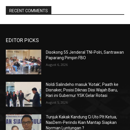
RECENT COMMENTS
EDITOR PICKS
Disokong 55 Jenderal TNI-Polri, Santrawan
Paparang Pimpin FBO
August 6, 2026
Noldi Salindeho masuk ‘Kotak’, Paath ke
Disnaker, Posisi Diknas Diisi Wajah Baru,
Hari ini Gubernur YSK Gelar Rotasi
August 5, 2026
Tunjuk Kakak Kandung Ci Uto Plt Ketua,
NasDem-Perindo Kian Mantap Siapkan
Norman Luntungan ?