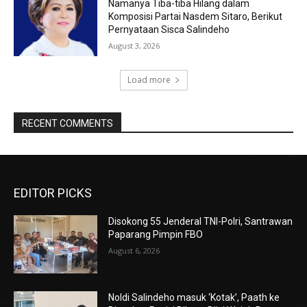
Namanya Tiba-tiba Hilang dalam
Komposisi Partai Nasdem Sitaro, Berikut
Pernyataan Sisca Salindeho
August 3, 2026
Load more
RECENT COMMENTS
EDITOR PICKS
Disokong 55 Jenderal TNI-Polri, Santrawan
Paparang Pimpin FBO
August 6, 2026
Noldi Salindeho masuk ‘Kotak’, Paath ke