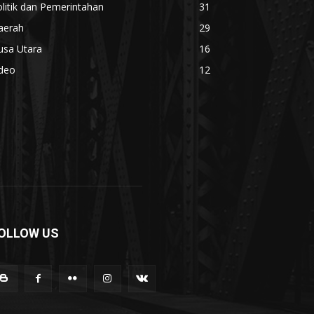
litik dan Pemerintahan
31
aerah
29
usa Utara
16
ideo
12
OLLOW US