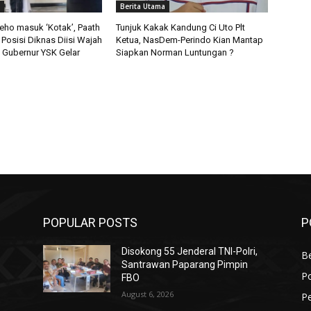
Berita Utama
deho masuk ‘Kotak’, Paath
Tunjuk Kakak Kandung Ci Uto Plt
 Posisi Diknas Diisi Wajah
Ketua, NasDem-Perindo Kian Mantap
ni Gubernur YSK Gelar
Siapkan Norman Luntungan ?
POPULAR POSTS
P
Disokong 55 Jenderal TNI-Polri,
B
Santrawan Paparang Pimpin
Po
FBO
August 6, 2026
Pe