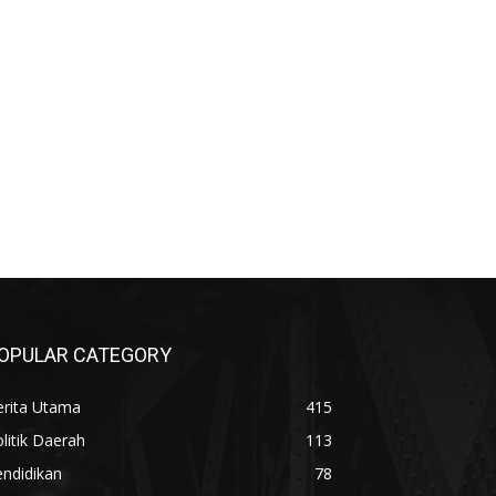
OPULAR CATEGORY
erita Utama
415
litik Daerah
113
ndidikan
78