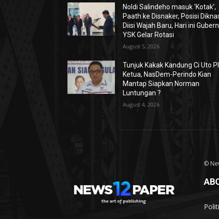
Noldi Salindeho masuk ‘Kotak’,
Paath ke Disnaker, Posisi Dikna
Diisi Wajah Baru, Hari ini Guber
YSK Gelar Rotasi
August 5, 2026
Tunjuk Kakak Kandung Ci Uto Pl
Ketua, NasDem-Perindo Kian
Mantap Siapkan Norman
Luntungan ?
August 4, 2026
© Ne
AB
Poli