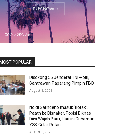
MOST POPULAR
Disokong 55 Jenderal TNI-Polri,
Santrawan Paparang Pimpin FBO
August 6, 2026
Noldi Salindeho masuk ‘Kotak’,
Paath ke Disnaker, Posisi Diknas
Diisi Wajah Baru, Hari ini Gubernur
YSK Gelar Rotasi
August 5, 2026