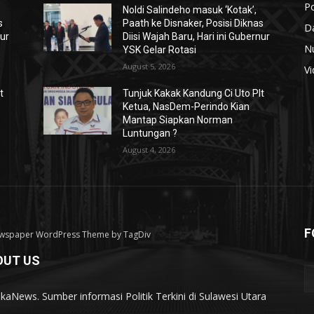
Po
Noldi Salindeho masuk ‘Kotak’,
s
Paath ke Disnaker, Posisi Diknas
D
nur
Diisi Wajah Baru, Hari ini Gubernur
N
YSK Gelar Rotasi
August 5, 2026
V
t
Tunjuk Kakak Kandung Ci Uto Plt
Ketua, NasDem-Perindo Kian
Mantap Siapkan Norman
Luntungan ?
August 4, 2026
F
wspaper WordPress Theme by TagDiv
OUT US
tikaNews. Sumber informasi Politik Terkini di Sulawesi Utara