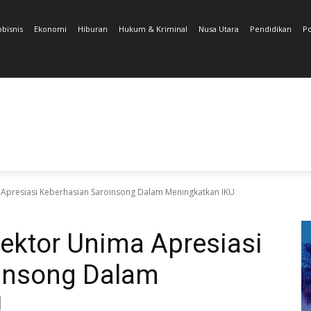
obisnis
Ekonomi
Hiburan
Hukum & Kriminal
Nusa Utara
Pendidikan
Po
a Apresiasi Keberhasian Saroinsong Dalam Meningkatkan IKU
Rektor Unima Apresiasi
insong Dalam
U