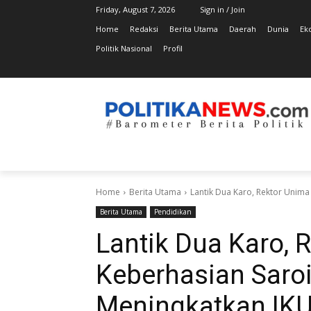
Friday, August 7, 2026
Sign in / Join
Home
Redaksi
Berita Utama
Daerah
Dunia
Ek
Politik Nasional
Profil
Home
Berita Utama
Lantik Dua Karo, Rektor Unim
Berita Utama
Pendidikan
Lantik Dua Karo, 
Keberhasian Saro
Meningkatkan IK