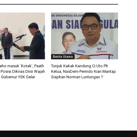
Berita Utama
deho masuk ‘Kotak’, Paath
Tunjuk Kakak Kandung Ci Uto Plt
 Posisi Diknas Diisi Wajah
Ketua, NasDem-Perindo Kian Mantap
ni Gubernur YSK Gelar
Siapkan Norman Luntungan ?