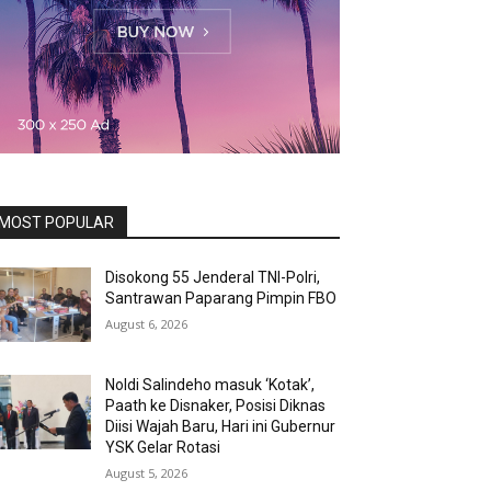
MOST POPULAR
Disokong 55 Jenderal TNI-Polri,
Santrawan Paparang Pimpin FBO
August 6, 2026
Noldi Salindeho masuk ‘Kotak’,
Paath ke Disnaker, Posisi Diknas
Diisi Wajah Baru, Hari ini Gubernur
YSK Gelar Rotasi
August 5, 2026