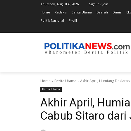
Thursday, August 6, 2026
Sign in / Join
Home
Redaksi
Berita Utama
Daerah
Dunia
Ek
Politik Nasional
Profil
Home
Berita Utama
Akhir April, Humiang Deklarasi
Berita Utama
Akhir April, Humia
Cabub Sitaro dari