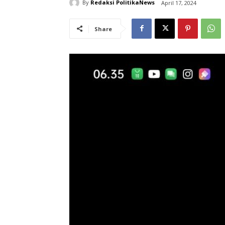
By
Redaksi PolitikaNews
April 17, 2024
Share