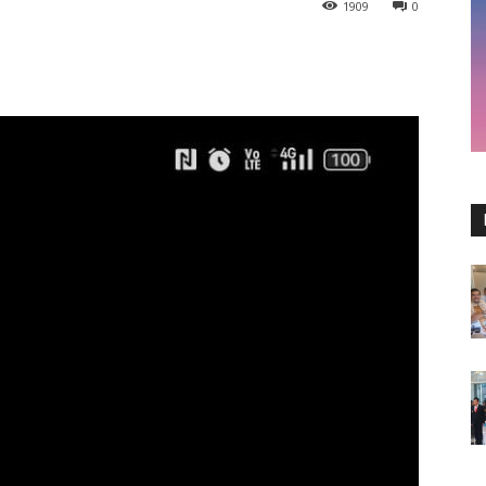
1909
0