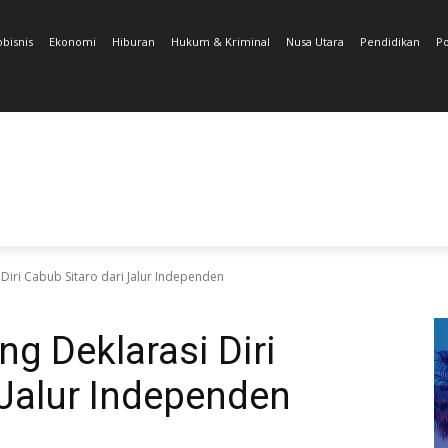
obisnis
Ekonomi
Hiburan
Hukum & Kriminal
Nusa Utara
Pendidikan
Po
 Diri Cabub Sitaro dari Jalur Independen
ng Deklarasi Diri
 Jalur Independen