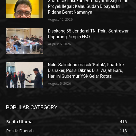
Sitaro tak Lakukan Pembayaran Sejumlah
Proyek Ilegal ; Kalau Sudah Dibayar, Ini
Pidana Berat Namanya
August 10, 2026
Disokong 55 Jenderal TNI-Polri, Santrawan
Paparang Pimpin FBO
August 6, 2026
Noldi Salindeho masuk ‘Kotak’, Paath ke
Disnaker, Posisi Diknas Diisi Wajah Baru,
Hari ini Gubernur YSK Gelar Rotasi
August 5, 2026
POPULAR CATEGORY
Berita Utama
416
Politik Daerah
113