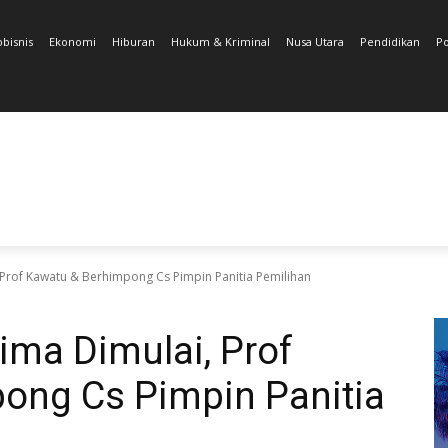
obisnis
Ekonomi
Hiburan
Hukum & Kriminal
Nusa Utara
Pendidikan
Po
 Prof Kawatu & Berhimpong Cs Pimpin Panitia Pemilihan
ima Dimulai, Prof
ong Cs Pimpin Panitia