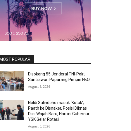
MOST POPULAR
Disokong 55 Jenderal TNI-Polri,
Santrawan Paparang Pimpin FBO
August 6, 2026
Noldi Salindeho masuk ‘Kotak’,
Paath ke Disnaker, Posisi Diknas
Diisi Wajah Baru, Hari ini Gubernur
YSK Gelar Rotasi
August 5, 2026