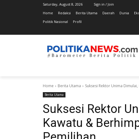
Saturday, August 8, 2026
Sign in / Join
Home
Redaksi
Berita Utama
Daerah
Dunia
Ek
Politik Nasional
Profil
Home
Berita Utama
Suksesi Rektor Unima Dimulai,
Berita Utama
Suksesi Rektor Un
Kawatu & Berhimp
Pemilihan