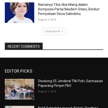
Namanya Tiba-tiba Hilang dalam
Komposisi Partai Nasdem Sitaro, Berikut
Pernyataan Sisca Salindeho
August 3, 2026
Load more
RECENT COMMENTS
EDITOR PICKS
Disokong 55 Jenderal TNI-Polri, Santrawan
Paparang Pimpin FBO
August 6, 2026
Noldi Salindeho masuk ‘Kotak’, Paath ke