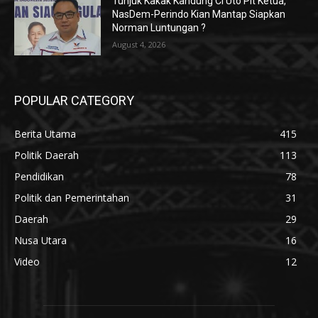
Tunjuk Kakak Kandung Ci Uto Plt Ketua,
NasDem-Perindo Kian Mantap Siapkan
Norman Luntungan ?
August 4, 2026
POPULAR CATEGORY
Berita Utama
415
Politik Daerah
113
Pendidikan
78
Politik dan Pemerintahan
31
Daerah
29
Nusa Utara
16
Video
12