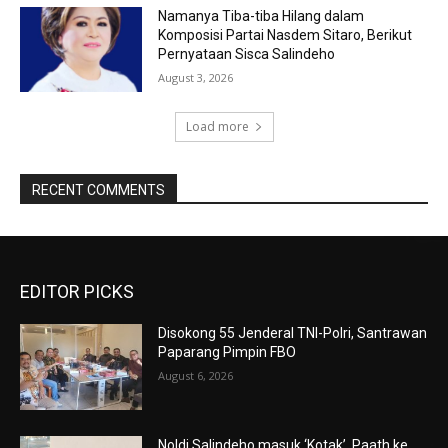
Namanya Tiba-tiba Hilang dalam
Komposisi Partai Nasdem Sitaro, Berikut
Pernyataan Sisca Salindeho
August 3, 2026
Load more
RECENT COMMENTS
EDITOR PICKS
Disokong 55 Jenderal TNI-Polri, Santrawan
Paparang Pimpin FBO
August 6, 2026
Noldi Salindeho masuk ‘Kotak’, Paath ke