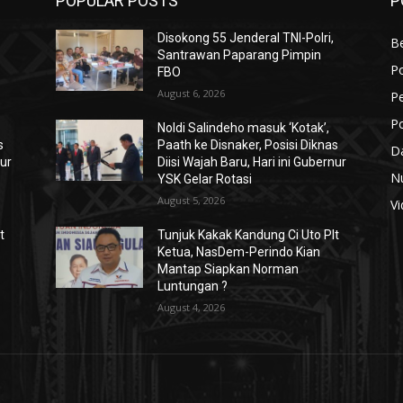
POPULAR POSTS
P
Disokong 55 Jenderal TNI-Polri,
B
Santrawan Paparang Pimpin
Po
FBO
August 6, 2026
Pe
Po
Noldi Salindeho masuk ‘Kotak’,
s
Paath ke Disnaker, Posisi Diknas
D
nur
Diisi Wajah Baru, Hari ini Gubernur
N
YSK Gelar Rotasi
August 5, 2026
V
t
Tunjuk Kakak Kandung Ci Uto Plt
Ketua, NasDem-Perindo Kian
Mantap Siapkan Norman
Luntungan ?
August 4, 2026