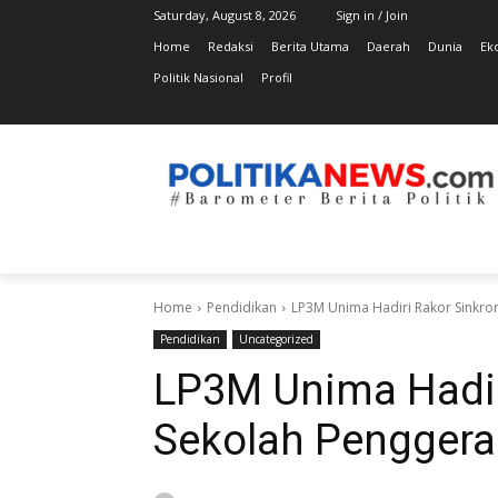
Saturday, August 8, 2026
Sign in / Join
Home
Redaksi
Berita Utama
Daerah
Dunia
Ek
Politik Nasional
Profil
Home
Pendidikan
LP3M Unima Hadiri Rakor Sinkron
Pendidikan
Uncategorized
LP3M Unima Hadir
Sekolah Penggera