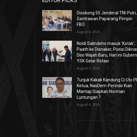
EDITOR PICKS
Disokong 55 Jenderal TNI-Polri,
Santrawan Paparang Pimpin
FBO
August 6, 2026
Noldi Salindeho masuk ‘Kotak’,
Paath ke Disnaker, Posisi Dikna
Diisi Wajah Baru, Hari ini Guber
YSK Gelar Rotasi
August 5, 2026
Tunjuk Kakak Kandung Ci Uto Pl
Ketua, NasDem-Perindo Kian
Mantap Siapkan Norman
Luntungan ?
August 4, 2026