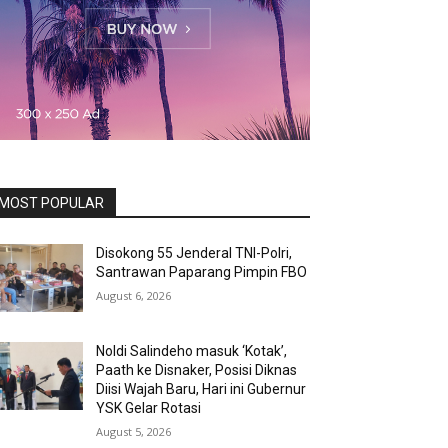
MOST POPULAR
Disokong 55 Jenderal TNI-Polri,
Santrawan Paparang Pimpin FBO
August 6, 2026
Noldi Salindeho masuk ‘Kotak’,
Paath ke Disnaker, Posisi Diknas
Diisi Wajah Baru, Hari ini Gubernur
YSK Gelar Rotasi
August 5, 2026