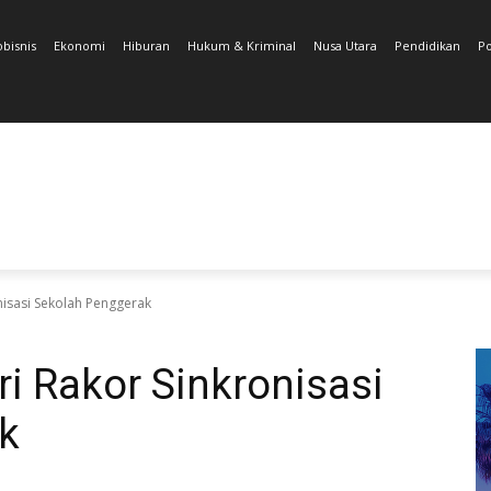
obisnis
Ekonomi
Hiburan
Hukum & Kriminal
Nusa Utara
Pendidikan
Po
isasi Sekolah Penggerak
i Rakor Sinkronisasi
k