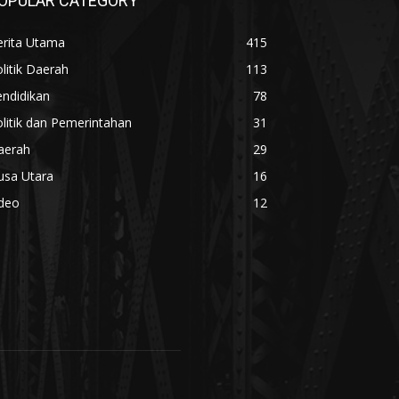
OPULAR CATEGORY
erita Utama
415
litik Daerah
113
ndidikan
78
litik dan Pemerintahan
31
aerah
29
usa Utara
16
ideo
12