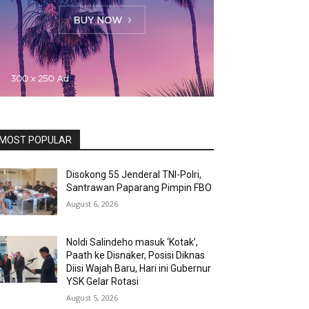
MOST POPULAR
Disokong 55 Jenderal TNI-Polri,
Santrawan Paparang Pimpin FBO
August 6, 2026
Noldi Salindeho masuk ‘Kotak’,
Paath ke Disnaker, Posisi Diknas
Diisi Wajah Baru, Hari ini Gubernur
YSK Gelar Rotasi
August 5, 2026