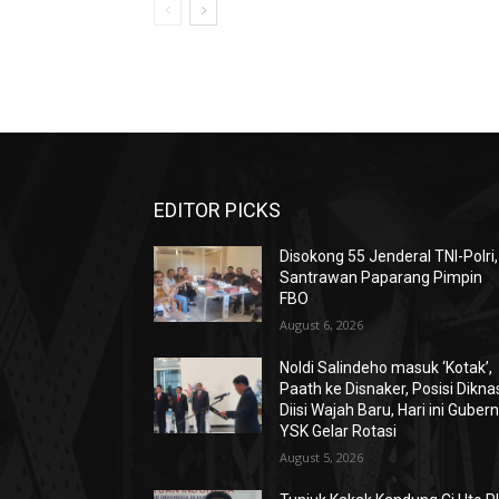
EDITOR PICKS
Disokong 55 Jenderal TNI-Polri,
Santrawan Paparang Pimpin
FBO
August 6, 2026
Noldi Salindeho masuk ‘Kotak’,
Paath ke Disnaker, Posisi Dikna
Diisi Wajah Baru, Hari ini Guber
YSK Gelar Rotasi
August 5, 2026