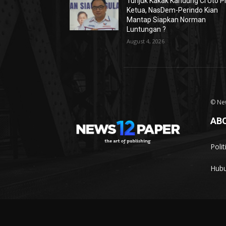
Tunjuk Kakak Kandung Ci Uto Pl
Ketua, NasDem-Perindo Kian
Mantap Siapkan Norman
Luntungan ?
August 4, 2026
© Ne
AB
Poli
Hubu