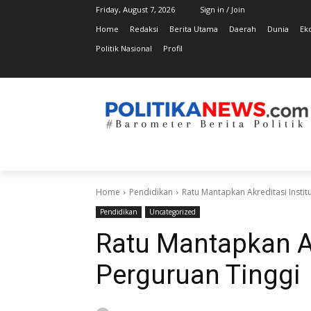
Friday, August 7, 2026
Sign in / Join
Home
Redaksi
Berita Utama
Daerah
Dunia
Ek
Politik Nasional
Profil
Home
Pendidikan
Ratu Mantapkan Akreditasi Instit
Pendidikan
Uncategorized
Ratu Mantapkan Ak
Perguruan Tinggi