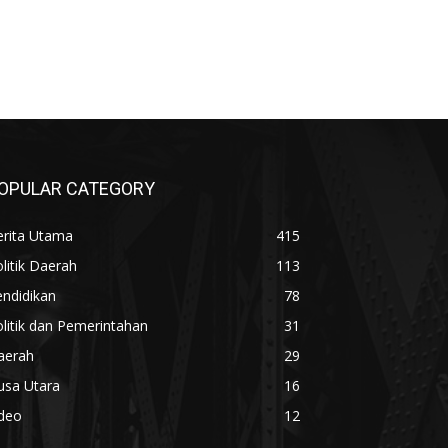
OPULAR CATEGORY
erita Utama
415
litik Daerah
113
ndidikan
78
litik dan Pemerintahan
31
aerah
29
usa Utara
16
ideo
12