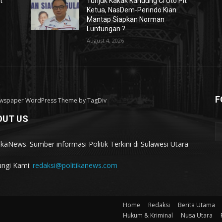
t
Tunjuk Kakak Kandung Ci Uto Plt
Ketua, NasDem-Perindo Kian
Mantap Siapkan Norman
Luntungan ?
August 4, 2026
F
wspaper WordPress Theme by TagDiv
OUT US
tikaNews. Sumber informasi Politik Terkini di Sulawesi Utara
ngi Kami:
redaksi@politikanews.com
Home
Redaksi
Berita Utama
Hukum & Kriminal
Nusa Utara