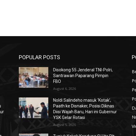
POPULAR POSTS
P
Disokong 55 Jenderal TNI-Polri,
B
Santrawan Paparang Pimpin
Po
FBO
August 6, 2026
Pe
Po
Noldi Salindeho masuk ‘Kotak’,
s
Paath ke Disnaker, Posisi Diknas
D
nur
Diisi Wajah Baru, Hari ini Gubernur
N
YSK Gelar Rotasi
August 5, 2026
V