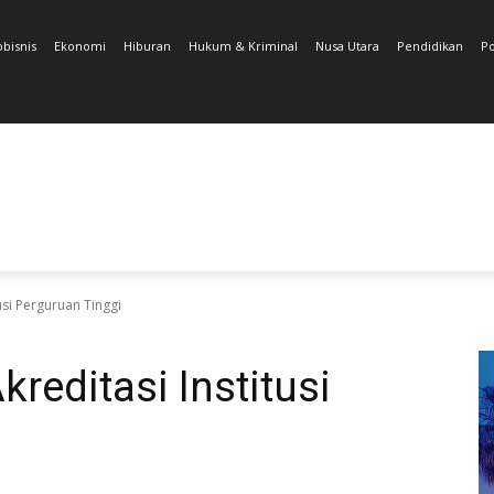
obisnis
Ekonomi
Hiburan
Hukum & Kriminal
Nusa Utara
Pendidikan
Po
usi Perguruan Tinggi
reditasi Institusi