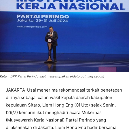
Ketum DPP Partai Perindo saat menyampaikan pidato politiknya.(dok)
JAKARTA-Usai menerima rekomendasi terkait penetapan
dirinya sebagai calon wakil kepala daerah kabupaten
kepulauan Sitaro, Liem Hong Eng (Ci Uto) sejak Senin,
(29/7) kemarin ikut menghadiri acara Mukernas
(Musyawarah Kerja Nasional) Partai Perindo yang
dilaksanakan di Jakarta. Liem Hong Eng hadir bersama