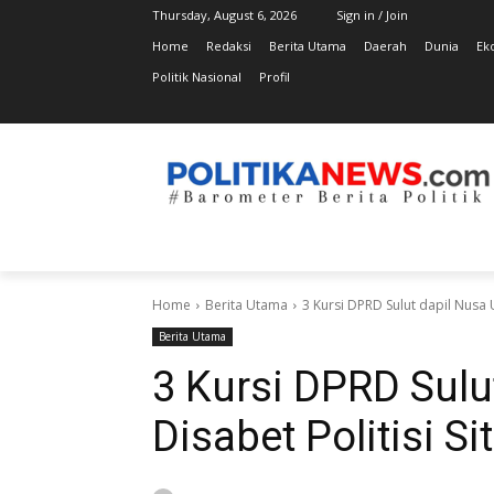
Thursday, August 6, 2026
Sign in / Join
Home
Redaksi
Berita Utama
Daerah
Dunia
Ek
Politik Nasional
Profil
Home
Berita Utama
3 Kursi DPRD Sulut dapil Nusa U
Berita Utama
3 Kursi DPRD Sulu
Disabet Politisi Si