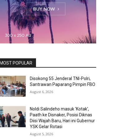
MOST POPULAR
Disokong 55 Jenderal TNI-Polri,
Santrawan Paparang Pimpin FBO
August 6, 2026
Noldi Salindeho masuk ‘Kotak’,
Paath ke Disnaker, Posisi Diknas
Diisi Wajah Baru, Hari ini Gubernur
YSK Gelar Rotasi
August 5, 2026