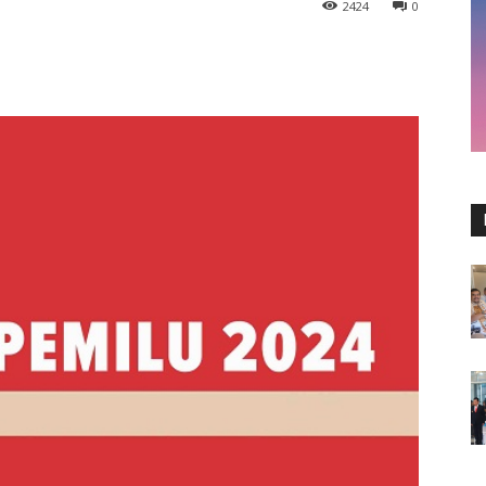
2424
0