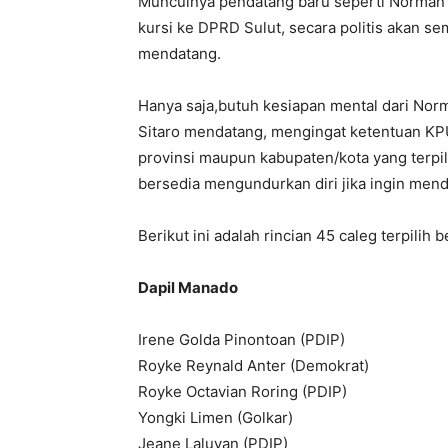
Munculnya pendatang baru seperti Norman 
kursi ke DPRD Sulut, secara politis akan 
mendatang.
Hanya saja,butuh kesiapan mental dari Nor
Sitaro mendatang, mengingat ketentuan K
provinsi maupun kabupaten/kota yang terpi
bersedia mengundurkan diri jika ingin mend
Berikut ini adalah rincian 45 caleg terpilih
Dapil Manado
Irene Golda Pinontoan (PDIP)
Royke Reynald Anter (Demokrat)
Royke Octavian Roring (PDIP)
Yongki Limen (Golkar)
Jeane Laluyan (PDIP)