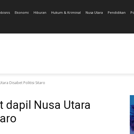
obisnis
Ekonomi
Hiburan
Hukum & Kriminal
Nusa Utara
Pendidikan
Po
tara Disabet Politisi Sitaro
t dapil Nusa Utara
taro