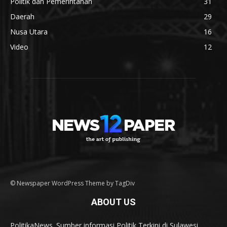
Politik dan Pemerintahan
31
Daerah
29
Nusa Utara
16
Video
12
© Newspaper WordPress Theme by TagDiv
ABOUT US
PolitikaNews. Sumber informasi Politik Terkini di Sulawesi